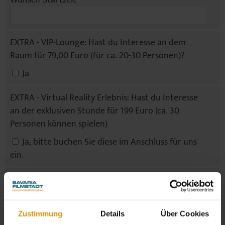
Wunsch-Startzeit
*
EXTRA - VIP-Lounge: Hast du Interesse an dem
Raum für 79,00 Euro (für ca. 20-30 Personen)?
Ja
EXTRA - Virtual Reality Erlebnis: Hast du Interesse
an der exklusiven Stunde für 199 Euro (ca. 30
Personen können spielen)
Ja, bitte buchen Sie diese im Anschluss für uns
ein.
Welche Sprache
bevorzugen Sie?
Zustimmung
Details
Über Cookies