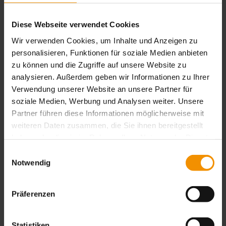
Sonstige Informationen
Diese Webseite verwendet Cookies
Wir verwenden Cookies, um Inhalte und Anzeigen zu
personalisieren, Funktionen für soziale Medien anbieten
zu können und die Zugriffe auf unsere Website zu
analysieren. Außerdem geben wir Informationen zu Ihrer
Verwendung unserer Website an unsere Partner für
soziale Medien, Werbung und Analysen weiter. Unsere
Partner führen diese Informationen möglicherweise mit
weiteren Daten zusammen, die Sie ihnen bereitgestellt
haben oder die sie im Rahmen Ihrer Nutzung der Dienste
>
gesammelt haben. Sie geben Einwilligung zu unseren
Einwilligungsauswahl
Cookies, wenn Sie unsere Webseite weiterhin nutzen.
Notwendig
* Pflichtfelder
Präferenzen
(Diese Angaben müssen gemacht werden)
Statistiken