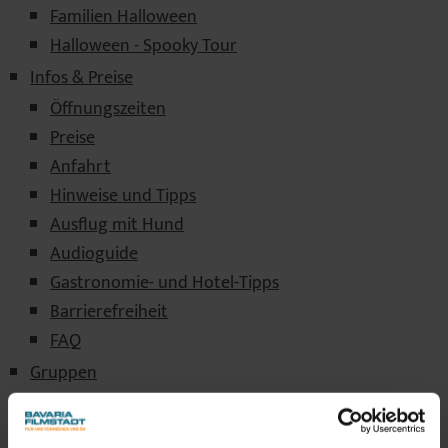
Familien Halloween
Halloween - Spooky Tour
Infos & Preise
Öffnungszeiten
Preise
Anfahrt
Hinweise und Tipps
Ausflug mit Hund
Audioguide
Gastronomie- und Hotel-Tipps
Barrierefreiheit
FAQ
Gruppen
VIP & Workshops
VIP Führungen + 4D Kino