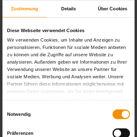
Workshops für Kinder
Zustimmung
Details
Über Cookies
Workshops für Schulklassen
Workshops für Erwachsene
News
Diese Webseite verwendet Cookies
Touristik
Wir verwenden Cookies, um Inhalte und Anzeigen zu
personalisieren, Funktionen für soziale Medien anbieten
Registrierung
zu können und die Zugriffe auf unsere Website zu
Lehrer
analysieren. Außerdem geben wir Informationen zu Ihrer
Impressum
Verwendung unserer Website an unsere Partner für
Datenschutz
soziale Medien, Werbung und Analysen weiter. Unsere
Partner führen diese Informationen möglicherweise mit
AGB
weiteren Daten zusammen, die Sie ihnen bereitgestellt
FAQ
haben oder die sie im Rahmen Ihrer Nutzung der Dienste
Sitemap
gesammelt haben. Sie geben Einwilligung zu unseren
Einwilligungsauswahl
Suche
Cookies, wenn Sie unsere Webseite weiterhin nutzen.
Notwendig
Kontakt
Presse
Präferenzen