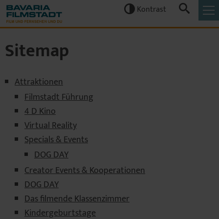
Kontrast


Sitemap
Attraktionen
Filmstadt Führung
4 D Kino
Virtual Reality
Specials & Events
DOG DAY
Creator Events & Kooperationen
DOG DAY
Das filmende Klassenzimmer
Kindergeburtstage