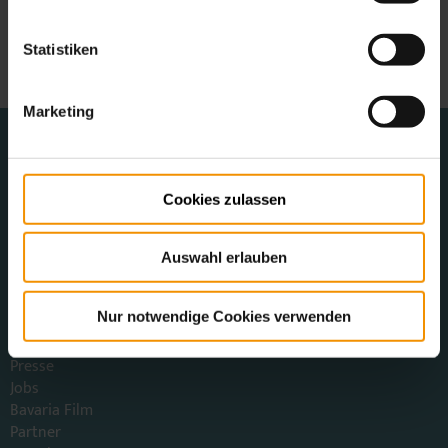
Jobs
Partner
Statistiken
Newsletter
Marketing
Bavaria Filmstadt
Bavaria Film GmbH
Bavariafilmplatz 7
Cookies zulassen
82031 Geiselgasteig bei München
Telefon: +49 89 6499-2000
Auswahl erlauben
E-Mail:
filmstadt
@
bavaria-film.de
Nur notwendige Cookies verwenden
Seiten
Kontakt
Presse
Jobs
Bavaria Film
Partner