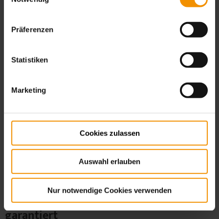
einfach zum Kindergeburtstags-Special
dazu buchen
Präferenzen
Benötigst du noch Gastgeschenke für
Statistiken
die Kinder? Da können wir helfen!
Marketing
Cookies zulassen
Auswahl erlauben
Nur notwendige Cookies verwenden
Wundertüten - Freudenbringer
garantiert