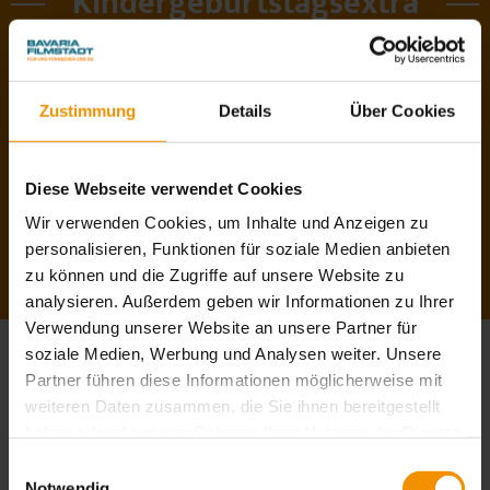
Kindergeburtstagsextra
versüßt euren Aufenthalt mit leckeren
Backwaren und Getränken
Zustimmung
Details
Über Cookies
Diese Webseite verwendet Cookies
Wir verwenden Cookies, um Inhalte und Anzeigen zu
ÜBERSICHT SNACKS &
GETRÄNKE
personalisieren, Funktionen für soziale Medien anbieten
zu können und die Zugriffe auf unsere Website zu
analysieren. Außerdem geben wir Informationen zu Ihrer
Verwendung unserer Website an unsere Partner für
soziale Medien, Werbung und Analysen weiter. Unsere
Partner führen diese Informationen möglicherweise mit
weiteren Daten zusammen, die Sie ihnen bereitgestellt
Weitere
haben oder die sie im Rahmen Ihrer Nutzung der Dienste
Kindergeburtstagsextras
gesammelt haben. Sie geben Einwilligung zu unseren
Einwilligungsauswahl
Cookies, wenn Sie unsere Webseite weiterhin nutzen.
Notwendig