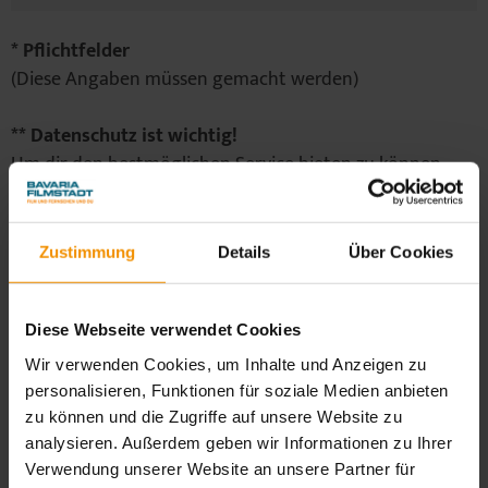
* Pflichtfelder
(Diese Angaben müssen gemacht werden)
** Datenschutz ist wichtig!
Um dir den bestmöglichen Service bieten zu können,
bitten wir dich, deine Daten durch aktive Zustimmung
zu speichern und nutzen zu dürfen. Du stimmst zu, dass
du stets aktuell über die Bavaria Filmstadt informiert
Zustimmung
Details
Über Cookies
wirst und willigst ein, dass deine Daten gespeichert und
für Informationsaktionen der Bavaria Filmstadt per E-
Mail Newsletter verwendet werden können.
Diese Webseite verwendet Cookies
Wir verwenden Cookies, um Inhalte und Anzeigen zu
Unter der E-Mail-Adresse
filmstadt
@
bavaria-film.de
personalisieren, Funktionen für soziale Medien anbieten
oder unter
Telefon +49 (0) 89 64 99 20 00
kannst du
zu können und die Zugriffe auf unsere Website zu
die Einwilligung jederzeit widerrufen, die Änderung und
analysieren. Außerdem geben wir Informationen zu Ihrer
Verwendung unserer Website an unsere Partner für
Löschung deiner Daten verlangen sowie die