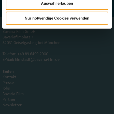
Auswahl erlauben
Nur notwendige Cookies verwenden
Bavaria Filmstadt
Bavaria Film GmbH
Bavariafilmplatz 7
82031 Geiselgasteig bei München
Telefon: +49 89 6499-2000
E-Mail:
filmstadt
@
bavaria-film.de
Seiten
Kontakt
Presse
Jobs
Bavaria Film
Partner
Newsletter