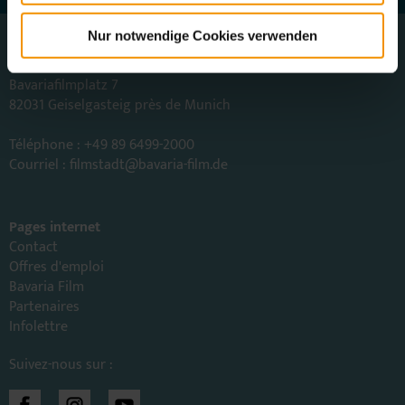
Nur notwendige Cookies verwenden
Bavaria Filmstadt
Bavaria Film GmbH
Bavariafilmplatz 7
82031 Geiselgasteig près de Munich
Téléphone : +49 89 6499-2000
Courriel :
filmstadt
@
bavaria-film.de
Pages internet
Contact
Offres d'emploi
Bavaria Film
Partenaires
Infolettre
Suivez-nous sur :