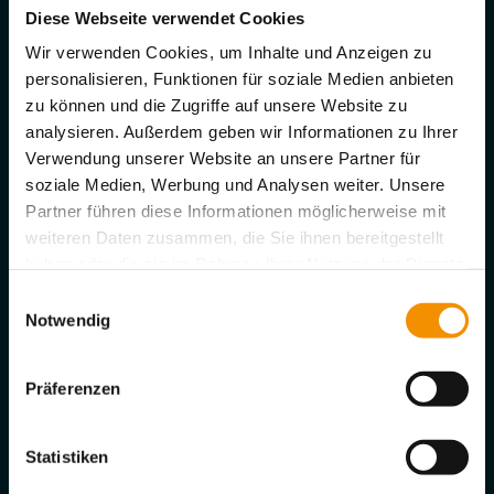
Diese Webseite verwendet Cookies
Visites en anglais
Wir verwenden Cookies, um Inhalte und Anzeigen zu
personalisieren, Funktionen für soziale Medien anbieten
Nous vous invitons à réserver une visite VIP en anglais
zu können und die Zugriffe auf unsere Website zu
environ une semaine avant votre arrivée. L'avantage ?
analysieren. Außerdem geben wir Informationen zu Ihrer
Verwendung unserer Website an unsere Partner für
Vous choisissez librement l'horaire et le thème de la
soziale Medien, Werbung und Analysen weiter. Unsere
visite. Vous trouverez ici des informations sur notre
Partner führen diese Informationen möglicherweise mit
audioguide gratuit en anglais.
weiteren Daten zusammen, die Sie ihnen bereitgestellt
haben oder die sie im Rahmen Ihrer Nutzung der Dienste
Anniversaire
gesammelt haben. Sie geben Einwilligung zu unseren
Einwilligungsauswahl
Cookies, wenn Sie unsere Webseite weiterhin nutzen.
Notwendig
Sur présentation de votre pièce d'identité, vous
bénéficierez d'une entrée gratuite le jour de votre
Präferenzen
anniversaire ; ceci est uniquement possible à la
billetterie – nous sommes heureux d'accueillir les
personnes fêtant leur anniversaire, qu'elles aient 1 an ou
Statistiken
99 ans.