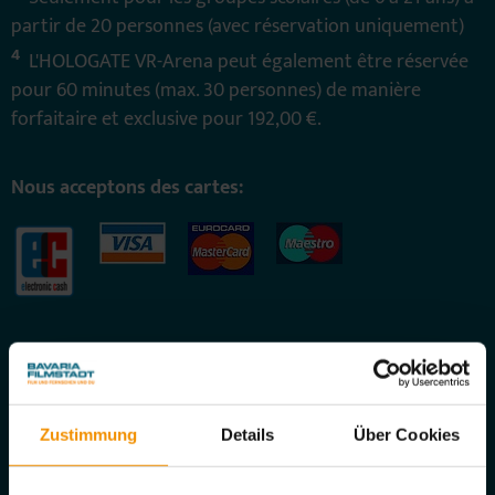
partir de 20 personnes (avec réservation uniquement)
4
L'HOLOGATE VR-Arena peut également être réservée
pour 60 minutes (max. 30 personnes) de manière
forfaitaire et exclusive pour 192,00 €.
Nous acceptons des cartes:
Offres en promotions
Zustimmung
Details
Über Cookies