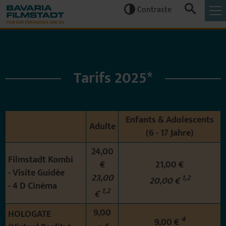
Contraste


Tarifs 2025*
Enfants & Adolescents
Adulte
(6 - 17 Jahre)
24,00
Filmstadt Kombi
€
21,00 €
- Visite Guidée
23,00
1,2
20,00 €
- 4 D Cinéma
1,2
€
9,00
HOLOGATE
4
9,00 €
4