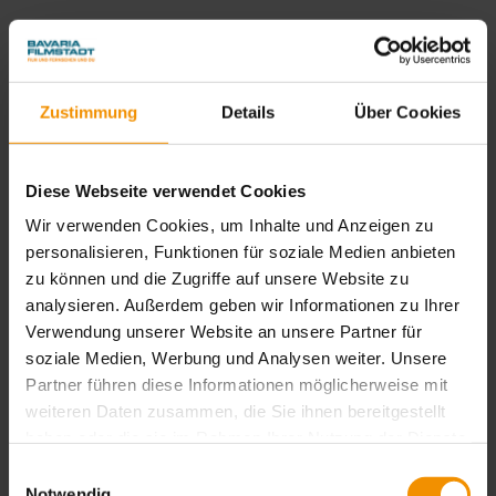
3. Datenschutzbeauftragter
Gesetzlich vorgeschriebener Datenschutzbeauftragter
Zustimmung
Details
Über Cookies
Die gem. Art. 37 DSGVO benannte Datenschutzbeauftragte für
die Bavaria Film Gruppe erreichen Sie mit dem Zusatz "zu
Händen der Datenschutzbeauftragten" wie folgt:
Diese Webseite verwendet Cookies
Bavaria Film GmbH
Wir verwenden Cookies, um Inhalte und Anzeigen zu
Bavariafilmplatz 7
personalisieren, Funktionen für soziale Medien anbieten
82031 Geiselgasteig
zu können und die Zugriffe auf unsere Website zu
datenschutz
@
bavaria-film.de
analysieren. Außerdem geben wir Informationen zu Ihrer
Verwendung unserer Website an unsere Partner für
4. Datenerfassung auf unserer
soziale Medien, Werbung und Analysen weiter. Unsere
Partner führen diese Informationen möglicherweise mit
Website
weiteren Daten zusammen, die Sie ihnen bereitgestellt
haben oder die sie im Rahmen Ihrer Nutzung der Dienste
Cookies
gesammelt haben. Sie geben Einwilligung zu unseren
Einwilligungsauswahl
Cookies, wenn Sie unsere Webseite weiterhin nutzen.
Notwendig