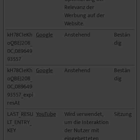
Relevanz der
Werbung auf der
Website.
kH78CIeKh
Google
Anstehend
Bestän
oQBEJ208_
dig
0C,089649
93557
kH78CIeKh
Google
Anstehend
Bestän
oQBEJ208_
dig
0C,089649
93557_expi
resAt
LAST_RESU
YouTube
Wird verwendet,
Sitzung
LT_ENTRY_
um die Interaktion
KEY
der Nutzer mit
eingebetteten