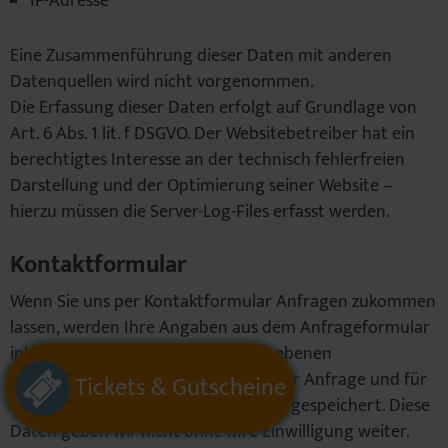
IP-Adresse
Eine Zusammenführung dieser Daten mit anderen
Datenquellen wird nicht vorgenommen.
Die Erfassung dieser Daten erfolgt auf Grundlage von
Art. 6 Abs. 1 lit. f DSGVO. Der Websitebetreiber hat ein
berechtigtes Interesse an der technisch fehlerfreien
Darstellung und der Optimierung seiner Website –
hierzu müssen die Server-Log-Files erfasst werden.
Kontaktformular
Wenn Sie uns per Kontaktformular Anfragen zukommen
lassen, werden Ihre Angaben aus dem Anfrageformular
inklusive der von Ihnen dort angegebenen
Kontaktdaten zwecks Bearbeitung der Anfrage und für
Tickets & Gutscheine
den Fall von Anschlussfragen bei uns gespeichert. Diese
Daten geben wir nicht ohne Ihre Einwilligung weiter.