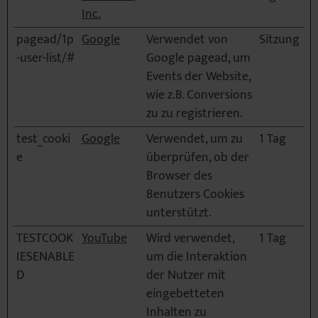
Inc.
pagead/1p
Google
Verwendet von
Sitzung
-user-list/#
Google pagead, um
Events der Website,
wie z.B. Conversions
zu zu registrieren.
test_cooki
Google
Verwendet, um zu
1 Tag
e
überprüfen, ob der
Browser des
Benutzers Cookies
unterstützt.
TESTCOOK
YouTube
Wird verwendet,
1 Tag
IESENABLE
um die Interaktion
D
der Nutzer mit
eingebetteten
Inhalten zu