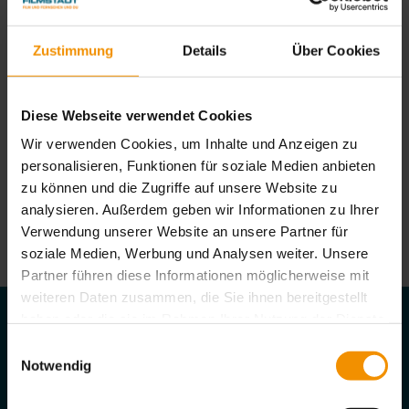
eine Teilnahme ein Muss für alle Schülerinnen und
Schüler ist. Alle wichtigen Informationen und unsere
Zustimmung
Details
Über Cookies
Ansprechpartner*innen findet ihr zusammengefasst in
der unten stehenden Tabelle.
Diese Webseite verwendet Cookies
4D Kino im Winter GESCHENKT!
Wir verwenden Cookies, um Inhalte und Anzeigen zu
Wer einen Termin für den Workshop "Das filmende
personalisieren, Funktionen für soziale Medien anbieten
Klassenzimmer" zwischen November bis Februar
zu können und die Zugriffe auf unsere Website zu
analysieren. Außerdem geben wir Informationen zu Ihrer
bucht, erhält das 4D Kino extra GESCHENKT!
Verwendung unserer Website an unsere Partner für
soziale Medien, Werbung und Analysen weiter. Unsere
Partner führen diese Informationen möglicherweise mit
weiteren Daten zusammen, die Sie ihnen bereitgestellt
haben oder die sie im Rahmen Ihrer Nutzung der Dienste
gesammelt haben. Sie geben Einwilligung zu unseren
Einwilligungsauswahl
Infos & Anmeldung
Cookies, wenn Sie unsere Webseite weiterhin nutzen.
Notwendig